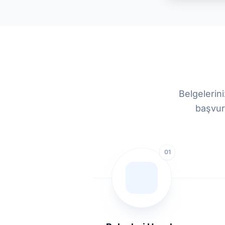
Belgelerin
başvuru
01