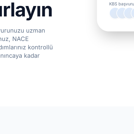
rlayın
KBS başvuru 
şvurunuzu uzman
unuz, NACE
ımlarınız kontrollü
anıncaya kadar