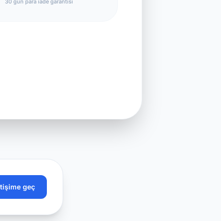
30 gün para iade garantisi
etişime geç