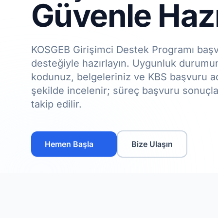
Güvenle Hazı
KOSGEB Girişimci Destek Programı ba
desteğiyle hazırlayın. Uygunluk durum
kodunuz, belgeleriniz ve KBS başvuru ad
şekilde incelenir; süreç başvuru sonuçl
takip edilir.
Hemen Başla
Bize Ulaşın