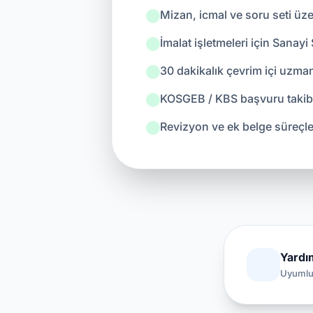
Mizan, icmal ve soru seti üze
İmalat işletmeleri için Sanay
30 dakikalık çevrim içi uzm
KOSGEB / KBS başvuru takibi
Revizyon ve ek belge süreçl
Yardım
Uyumlul