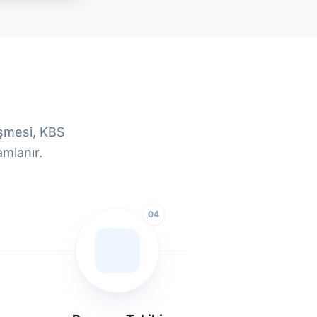
üşmesi, KBS
amlanır.
04