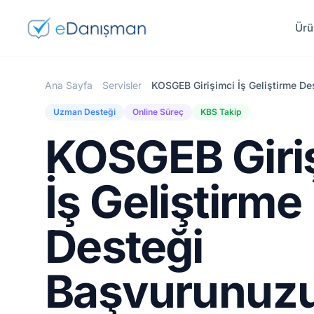
Ürü
Ana Sayfa
Servisler
KOSGEB Girişimci İş Geliştirme De
Uzman Desteği
Online Süreç
KBS Takip
KOSGEB Giri
İş Geliştirme
Desteği
Başvurunuz