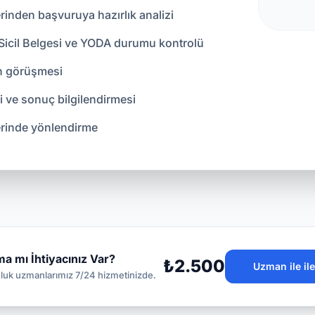
rinden başvuruya hazırlık analizi
i Sicil Belgesi ve YODA durumu kontrolü
an görüşmesi
 ve sonuç bilgilendirmesi
erinde yönlendirme
a mı İhtiyacınız Var?
₺2.500
Uzman ile il
uk uzmanlarımız 7/24 hizmetinizde.