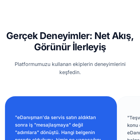
Gerçek Deneyimler: Net Akış,
Görünür İlerleyiş
Platformumuzu kullanan ekiplerin deneyimlerini
keşfedin.
"eDanışman'da servis satın aldıktan
"Teşv
sonra iş "mesajlaşmaya" değil
konu
"adımlara" dönüştü. Hangi belgenin
eDanı
nerede olduğunu, kimin ne yapacağını