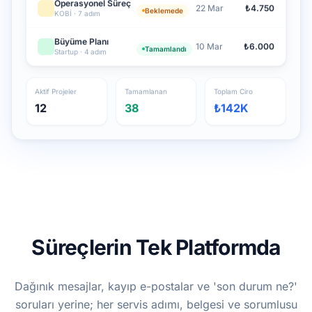
Operasyonel Süreç
22 Mar
₺4.750
Beklemede
KOBİ · 7 adım
Büyüme Planı
10 Mar
₺6.000
Tamamlandı
Startup · 4 adım
Aktif Projeler
Tamamlanan
Toplam Ciro
12
38
₺142K
Süreçlerin Tek Platformda
Dağınık mesajlar, kayıp e-postalar ve 'son durum ne?'
soruları yerine; her servis adımı, belgesi ve sorumlusu