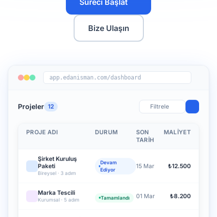
Süreci Başlat
Bize Ulaşın
app.edanisman.com/dashboard
Projeler
12
Filtrele
PROJE ADI
DURUM
SON
MALIYET
TARIH
Şirket Kuruluş
Devam
15 Mar
₺12.500
Paketi
Ediyor
Bireysel · 3 adım
Marka Tescili
01 Mar
₺8.200
Tamamlandı
Kurumsal · 5 adım