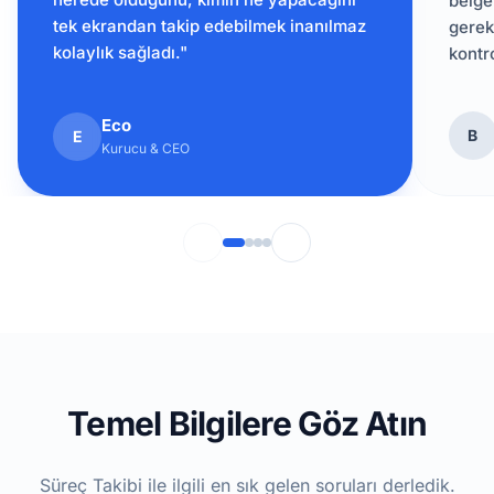
belge
tek ekrandan takip edebilmek inanılmaz
gerek
kolaylık sağladı."
kontro
Eco
B
E
Kurucu & CEO
Temel Bilgilere Göz Atın
Süreç Takibi ile ilgili en sık gelen soruları derledik.