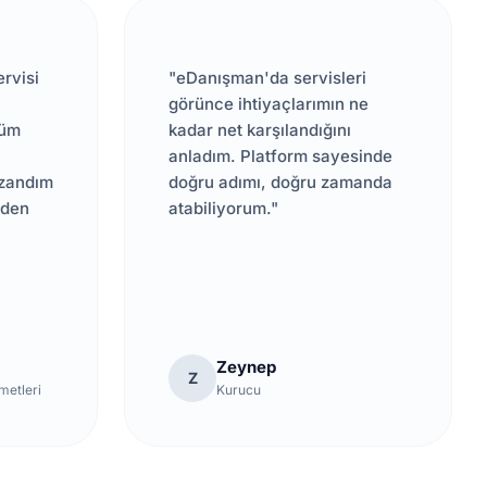
ervisi
"eDanışman'da servisleri
görünce ihtiyaçlarımın ne
tüm
kadar net karşılandığını
anladım. Platform sayesinde
zandım
doğru adımı, doğru zamanda
zden
atabiliyorum."
Zeynep
Z
zmetleri
Kurucu