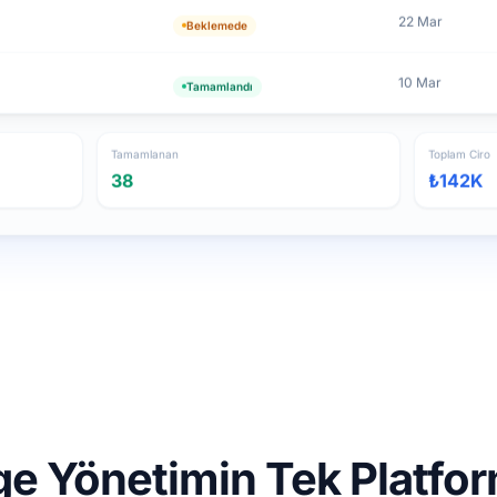
22 Mar
Beklemede
10 Mar
Tamamlandı
Tamamlanan
Toplam Ciro
38
₺142K
ge Yönetimin Tek Platfo