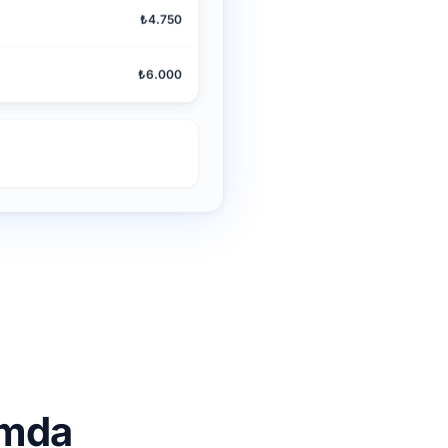
₺4.750
₺6.000
rmda