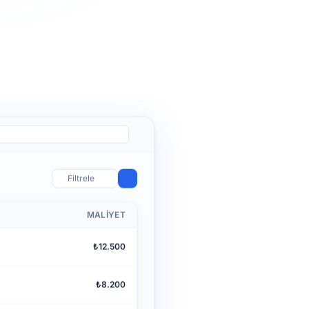
Filtrele
MALIYET
₺12.500
₺8.200