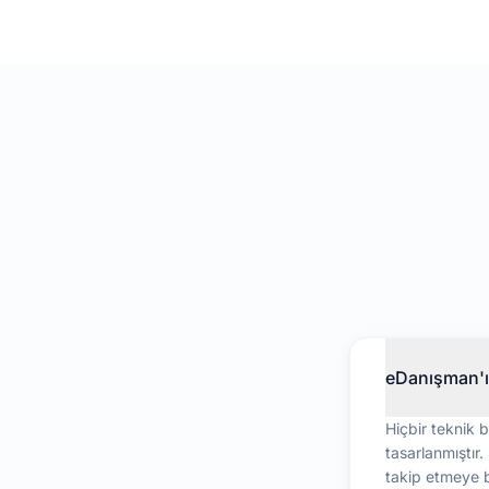
eDanışman'ı 
Hiçbir teknik b
tasarlanmıştır
takip etmeye b