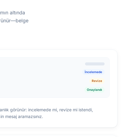
ımın altında
görünür—belge
İncelemede
Revize
Onaylandı
nlık görünür: incelemede mi, revize mi istendi,
çin mesaj aramazsınız.