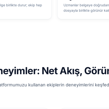
lge birlikte durur; ekip hep
Uzmanlar belgeye doğrudan not
dosyayla birlikte görünür kalı
yimler: Net Akış, Görün
atformumuzu kullanan ekiplerin deneyimlerini keşfed