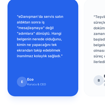
"eDanışman'da servis satın
"Teşvi
aldıktan sonra iş
süreçl
"mesajlaşmaya" değil
doküm
"adımlara" dönüştü. Hangi
zaman
belgenin nerede olduğunu,
başlad
kimin ne yapacağını tek
belgel
ekrandan takip edebilmek
olması
inanılmaz kolaylık sağladı."
süreç 
ilerledi
Eco
B
E
Kurucu & CEO