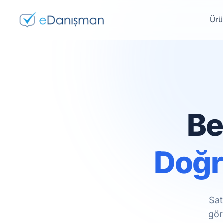
Ürü
Be
Doğr
Sat
gör