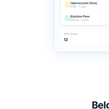
Operasyonel Süreç
KOBİ · 7 adım
Büyüme Planı
Startup · 4 adım
Aktif Projeler
12
Bel