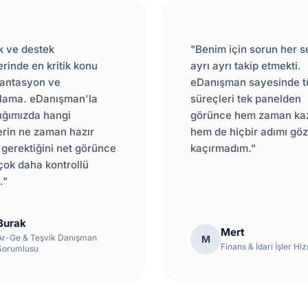
k ve destek
"Benim için sorun her s
erinde en kritik konu
ayrı ayrı takip etmekti.
antasyon ve
eDanışman sayesinde 
lama. eDanışman'la
süreçleri tek panelden
ığımızda hangi
görünce hem zaman ka
erin ne zaman hazır
hem de hiçbir adımı gö
 gerektiğini net görünce
kaçırmadım."
çok daha kontrollü
."
Burak
Mert
Ar-Ge & Teşvik Danışman
M
Finans & İdari İşler Hi
Sorumlusu