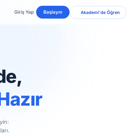
Giriş Yap
Başlayın
Akademi'de Öğren
de,
Hazır
yin:
arı.